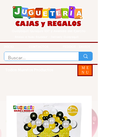
Guayaquil Quisquis 1017 y Avenida del Ejercito
Envios a todo Ecuador - Delivery Guayaquil
INICIO
CONTACTOS
PEDIDOS - ENVIOS
ME
Todos Nuestos Productos
NU