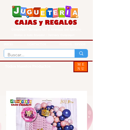
Guayaquil Quisquis 1017 y Avenida del Ejercito
Envios a todo Ecuador - Delivery Guayaquil
INICIO
CONTACTOS
PEDIDOS - ENVIOS
ME
Todos Nuestos Productos
NU