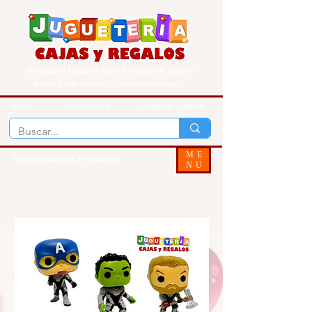
Guayaquil Quisquis 1017 y Avenida del Ejercito
Envios a todo Ecuador - Delivery Guayaquil
INICIO
CONTACTOS
PEDIDOS - ENVIOS
ME
Todos Nuestos Productos
NU