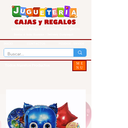
Guayaquil Quisquis 1017 y Avenida del Ejercito
Envios a todo Ecuador - Delivery Guayaquil
INICIO
CONTACTOS
PEDIDOS - ENVIOS
ME
Todos Nuestos Productos
NU