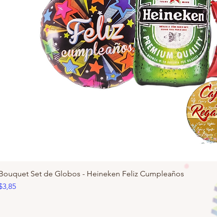
Bouquet Set de Globos - Heineken Feliz Cumpleaños
Precio
$3,85