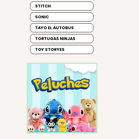
STITCH
SONIC
TAYO EL AUTOBUS
TORTUGAS NINJAS
TOY STORYES