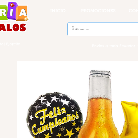
INICIO
PROMOCIONES
CO
el Ejercito
Envios a todo Ecuador -