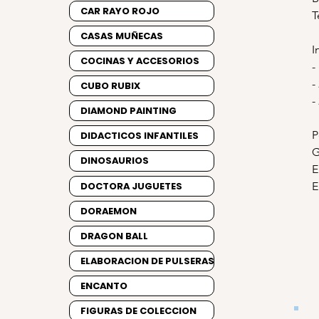
CAR RAYO ROJO
T
CASAS MUÑECAS
I
COCINAS Y ACCESORIOS
-
-
CUBO RUBIX
-
DIAMOND PAINTING
P
DIDACTICOS INFANTILES
G
DINOSAURIOS
E
DOCTORA JUGUETES
E
DORAEMON
DRAGON BALL
ELABORACION DE PULSERAS
ENCANTO
FIGURAS DE COLECCION