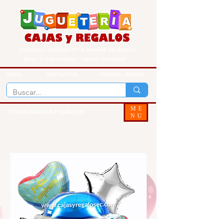
Guayaquil Quisquis 1017 y Avenida del Ejercito
Envios a todo Ecuador - Delivery Guayaquil
INICIO
CONTACTOS
PEDIDOS - ENVIOS
ME
Todos Nuestos Productos
NU