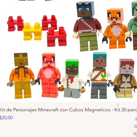
Kit de Personajes Minecraft con Cubos Magneticos - Kit 20 pero
Precio
$20,00