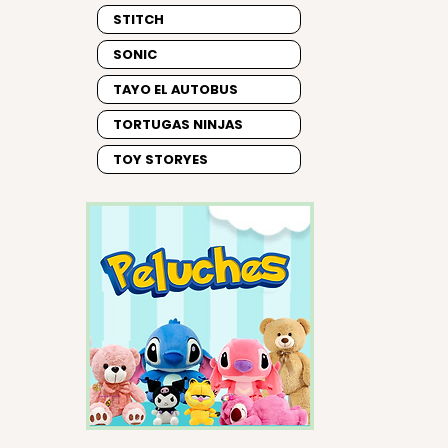
STITCH
SONIC
TAYO EL AUTOBUS
TORTUGAS NINJAS
TOY STORYES