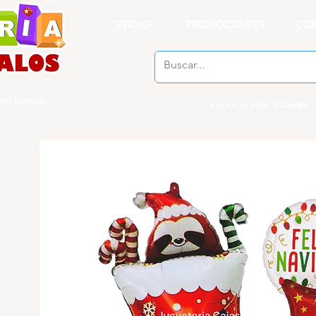
INICIO
PROMOCIONES
CO
el Ejercito
Envios a todo Ecuador -