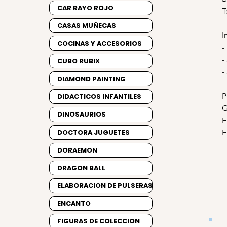
CAR RAYO ROJO
T
CASAS MUÑECAS
I
COCINAS Y ACCESORIOS
-
-
CUBO RUBIX
-
DIAMOND PAINTING
P
DIDACTICOS INFANTILES
G
DINOSAURIOS
E
DOCTORA JUGUETES
E
DORAEMON
DRAGON BALL
ELABORACION DE PULSERAS
ENCANTO
FIGURAS DE COLECCION