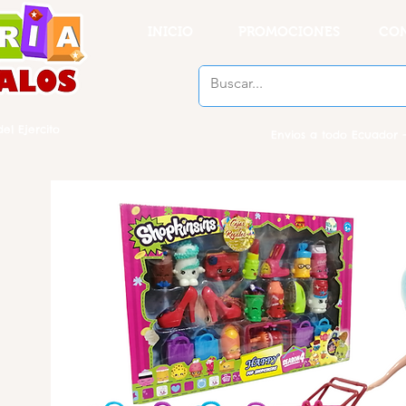
INICIO
PROMOCIONES
CO
el Ejercito
Envios a todo Ecuador -