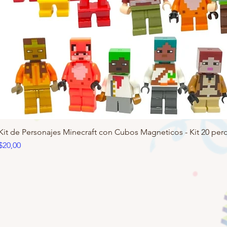
Kit de Personajes Minecraft con Cubos Magneticos - Kit 20 pero
Precio
$20,00