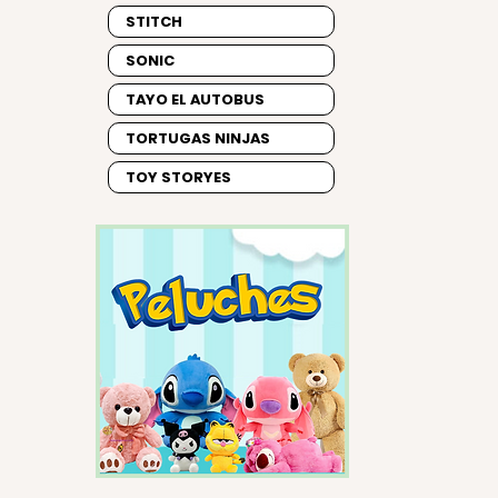
STITCH
SONIC
TAYO EL AUTOBUS
TORTUGAS NINJAS
TOY STORYES