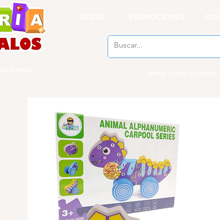
INICIO
PROMOCIONES
CO
el Ejercito
Envios a todo Ecuador -