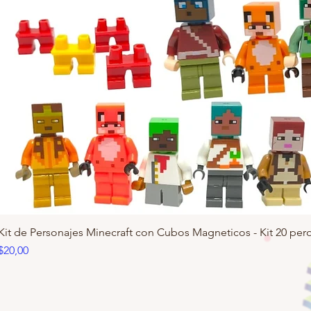
Kit de Personajes Minecraft con Cubos Magneticos - Kit 20 pero
Precio
$20,00