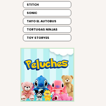
STITCH
SONIC
TAYO EL AUTOBUS
TORTUGAS NINJAS
TOY STORYES