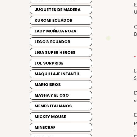
E
JUGUETES DE MADERA
U
KUROMI ECUADOR
C
LADY MUÑECA ROJA
B
LEGO® ECUADOR
LIGA SUPER HEROES
-
LOL SURPRISE
L
MAQUILLAJE INFANTIL
S
MARIO BROS
D
MASHA Y EL OSO
e
MEMES ITALIANOS
E
MICKEY MOUSE
p
MINECRAF
.
E