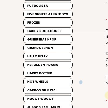
-
FUTBOLISTA
FIVE NIGHTS AT FREDDYS
-
FROZEN
E
GABBYS DOLLHOUSE
d
GUERRERAS KPOP
p
GRANJA ZENON
T
HELLO KITTY
C
HEROES EN PIJAMA
1
HARRY POTTER
E
HOT WHEELS
p
CARROS DE METAL
HUGGY WUGGY
-
JUEGOS FAMILIARES