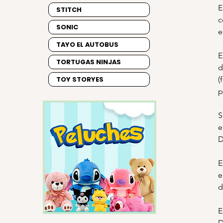
E
STITCH
c
SONIC
e
TAYO EL AUTOBUS
E
TORTUGAS NINJAS
d
(
TOY STORYES
p
S
e
D
E
e
d
E
D