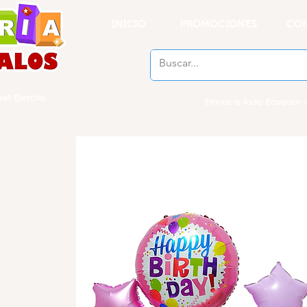
INICIO
PROMOCIONES
CO
el Ejercito
Envios a todo Ecuador -