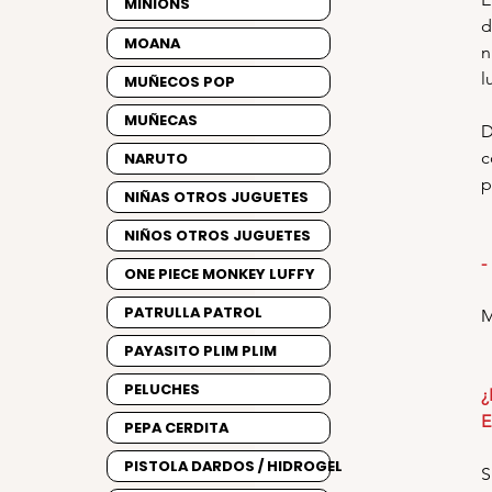
MINIONS
d
MOANA
n
l
MUÑECOS POP
MUÑECAS
D
c
NARUTO
p
NIÑAS OTROS JUGUETES
NIÑOS OTROS JUGUETES
-
ONE PIECE MONKEY LUFFY
PATRULLA PATROL
M
PAYASITO PLIM PLIM
PELUCHES
¿
E
PEPA CERDITA
PISTOLA DARDOS / HIDROGEL
S