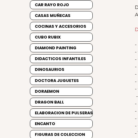
CAR RAYO ROJO
D
A
CASAS MUÑECAS
COCINAS Y ACCESORIOS
D
CUBO RUBIX
-
DIAMOND PAINTING
-
DIDACTICOS INFANTILES
-
-
DINOSAURIOS
-
DOCTORA JUGUETES
-
-
DORAEMON
-
DRAGON BALL
-
-
ELABORACION DE PULSERAS
-
ENCANTO
-
-
FIGURAS DE COLECCION