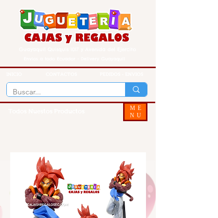
Guayaquil Quisquis 1017 y Avenida del Ejercito
Envios a todo Ecuador - Delivery Guayaquil
INICIO
CONTACTOS
PEDIDOS - ENVIOS
ME
Todos Nuestos Productos
NU