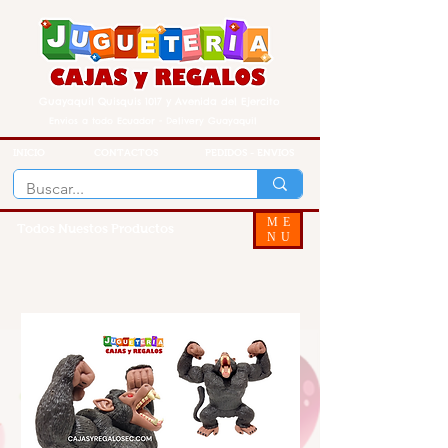
Guayaquil Quisquis 1017 y Avenida del Ejercito
Envios a todo Ecuador - Delivery Guayaquil
INICIO
CONTACTOS
PEDIDOS - ENVIOS
ME
Todos Nuestos Productos
NU