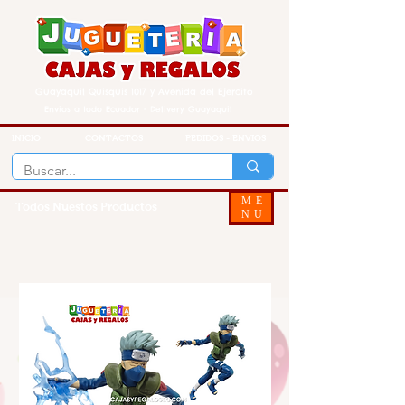
Guayaquil Quisquis 1017 y Avenida del Ejercito
Envios a todo Ecuador - Delivery Guayaquil
INICIO
CONTACTOS
PEDIDOS - ENVIOS
ME
Todos Nuestos Productos
NU