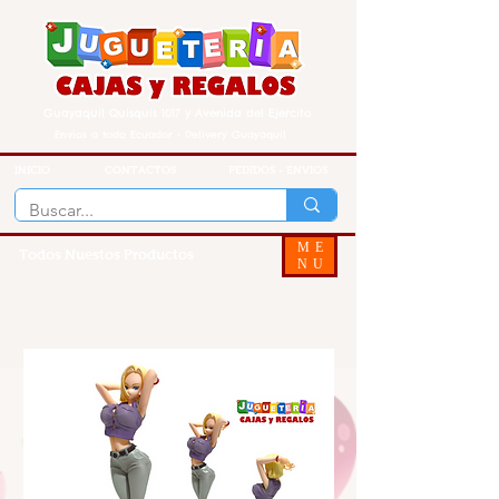
Guayaquil Quisquis 1017 y Avenida del Ejercito
Envios a todo Ecuador - Delivery Guayaquil
INICIO
CONTACTOS
PEDIDOS - ENVIOS
ME
Todos Nuestos Productos
NU