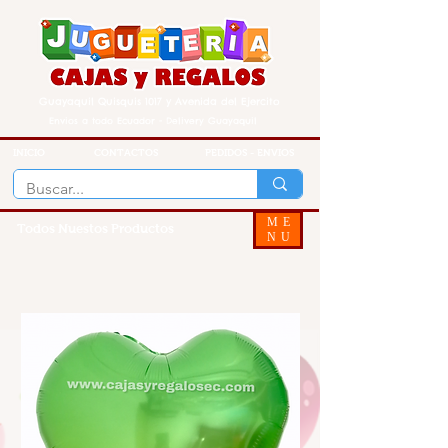
Guayaquil Quisquis 1017 y Avenida del Ejercito
Envios a todo Ecuador - Delivery Guayaquil
INICIO
CONTACTOS
PEDIDOS - ENVIOS
ME
Todos Nuestos Productos
NU