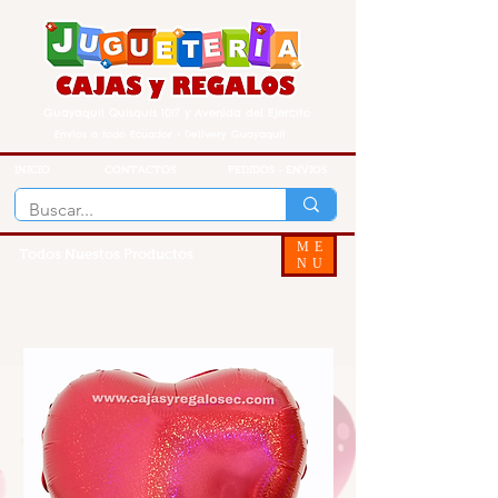
Guayaquil Quisquis 1017 y Avenida del Ejercito
Envios a todo Ecuador - Delivery Guayaquil
INICIO
CONTACTOS
PEDIDOS - ENVIOS
ME
Todos Nuestos Productos
NU