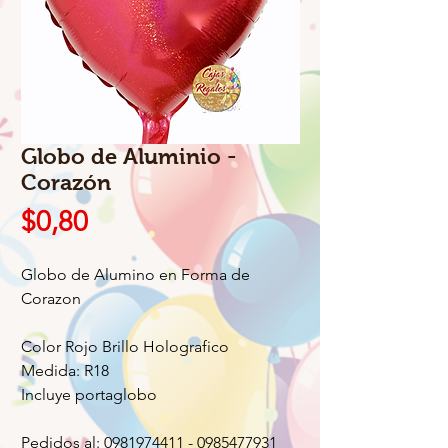
Globo de Aluminio -
Corazón
Precio
$0,80
Globo de Alumino en Forma de
Corazon
Color Rojo Brillo Holografico
Medida: R18
Incluye portaglobo
Pedidos al: 0981974411 - 0985477931