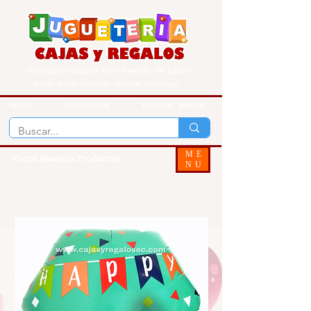
Guayaquil Quisquis 1017 y Avenida del Ejercito
Envios a todo Ecuador - Delivery Guayaquil
INICIO
CONTACTOS
PEDIDOS - ENVIOS
ME
Todos Nuestos Productos
NU