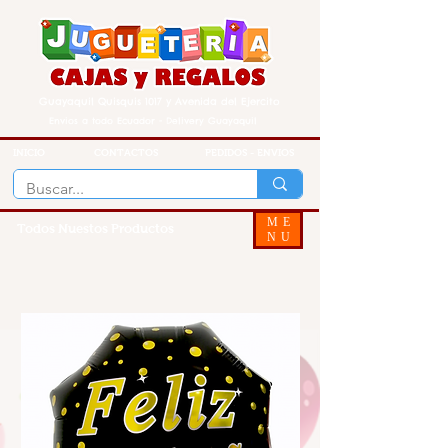
Guayaquil Quisquis 1017 y Avenida del Ejercito
Envios a todo Ecuador - Delivery Guayaquil
INICIO
CONTACTOS
PEDIDOS - ENVIOS
ME
Todos Nuestos Productos
NU