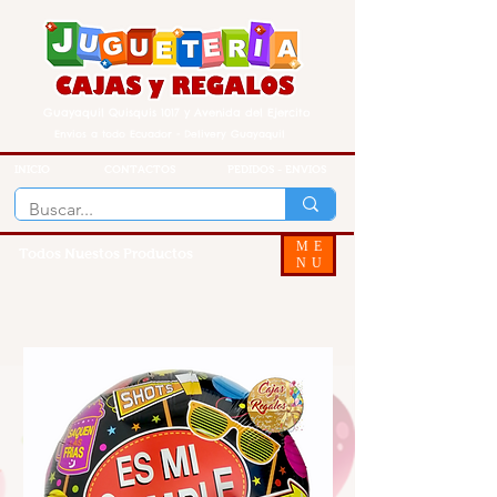
Guayaquil Quisquis 1017 y Avenida del Ejercito
Envios a todo Ecuador - Delivery Guayaquil
INICIO
CONTACTOS
PEDIDOS - ENVIOS
ME
Todos Nuestos Productos
NU