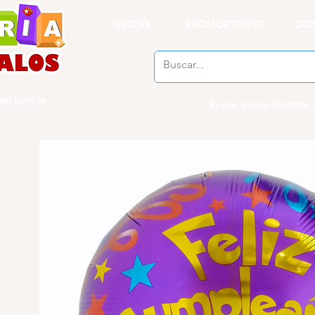
INICIO
PROMOCIONES
CO
el Ejercito
Envios a todo Ecuador -