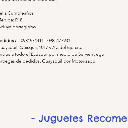
eliz Cumpleaños
edida: R18
ncluye portaglobo
edidos al: 0981974411 - 0985477931
uayaquil, Quisquis 1017 y Av. del Ejercito
nvios a todo el Ecuador por medio de Servientrega
ntregas de pedidos, Guayaquil por Motorizado
- Juguetes Recom