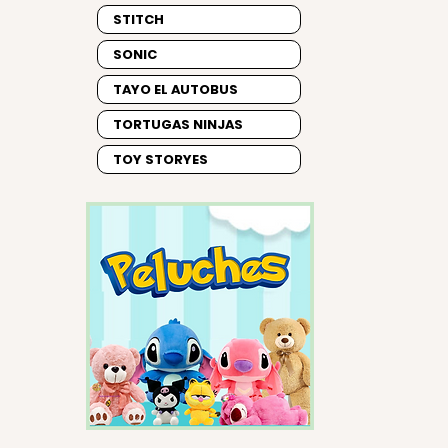
STITCH
SONIC
TAYO EL AUTOBUS
TORTUGAS NINJAS
TOY STORYES