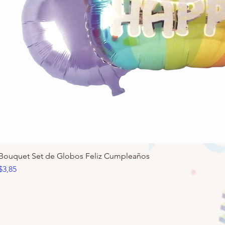
Bouquet Set de Globos Feliz Cumpleaños
Precio
$3,85