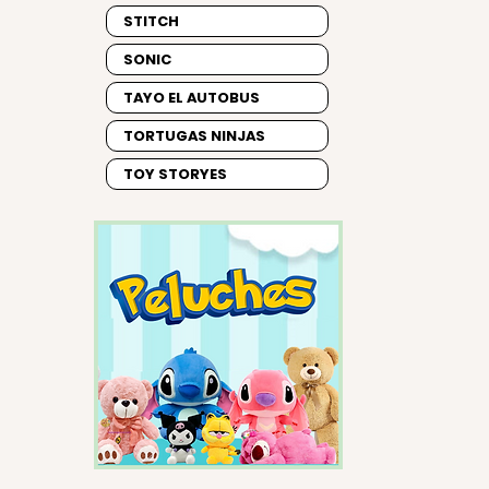
STITCH
SONIC
TAYO EL AUTOBUS
TORTUGAS NINJAS
TOY STORYES