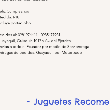
eliz Cumpleaños
edida: R18
ncluye portaglobo
edidos al: 0981974411 - 0985477931
uayaquil, Quisquis 1017 y Av. del Ejercito
nvios a todo el Ecuador por medio de Servientrega
ntregas de pedidos, Guayaquil por Motorizado
- Juguetes Recom