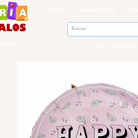
INICIO
PROMOCIONES
CO
el Ejercito
Envios a todo Ecuador -