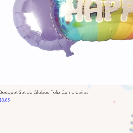
Bouquet Set de Globos Feliz Cumpleaños
Precio
$3,85