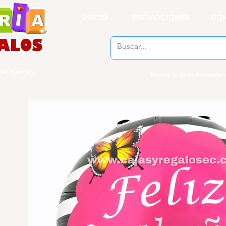
INICIO
PROMOCIONES
CO
el Ejercito
Envios a todo Ecuador -