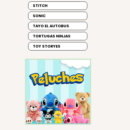
STITCH
SONIC
TAYO EL AUTOBUS
TORTUGAS NINJAS
TOY STORYES