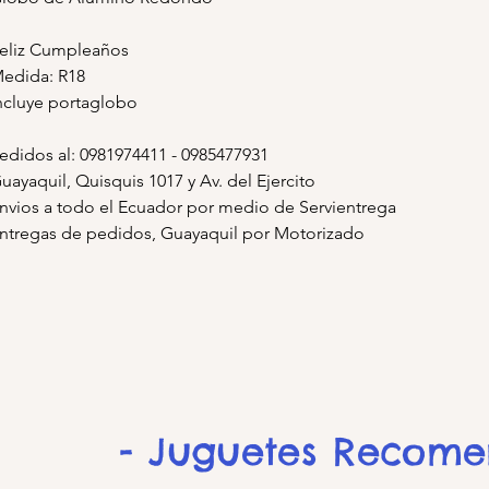
eliz Cumpleaños
edida: R18
ncluye portaglobo
edidos al: 0981974411 - 0985477931
uayaquil, Quisquis 1017 y Av. del Ejercito
nvios a todo el Ecuador por medio de Servientrega
ntregas de pedidos, Guayaquil por Motorizado
- Juguetes Recom