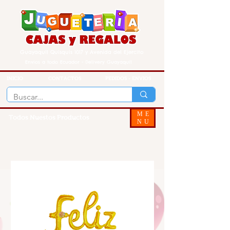
Guayaquil Quisquis 1017 y Avenida del Ejercito
Envios a todo Ecuador - Delivery Guayaquil
INICIO
CONTACTOS
PEDIDOS - ENVIOS
ME
Todos Nuestos Productos
NU