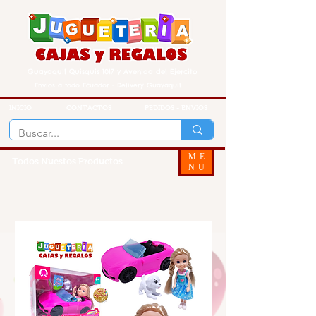
Guayaquil Quisquis 1017 y Avenida del Ejercito
Envios a todo Ecuador - Delivery Guayaquil
INICIO
CONTACTOS
PEDIDOS - ENVIOS
ME
Todos Nuestos Productos
NU