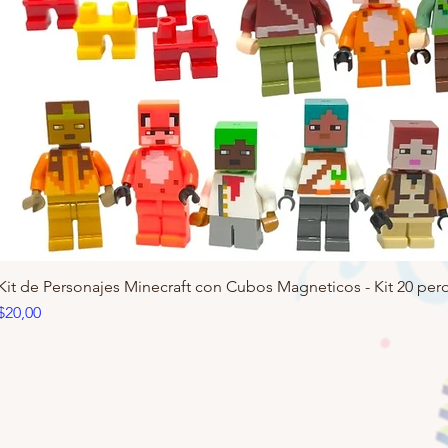
Kit de Personajes Minecraft con Cubos Magneticos - Kit 20 pero
Precio
$20,00