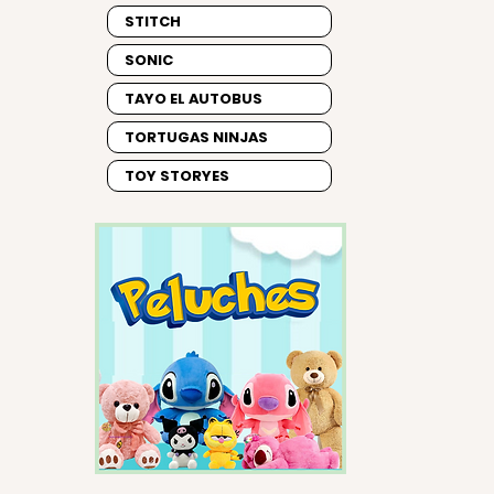
STITCH
SONIC
TAYO EL AUTOBUS
TORTUGAS NINJAS
TOY STORYES