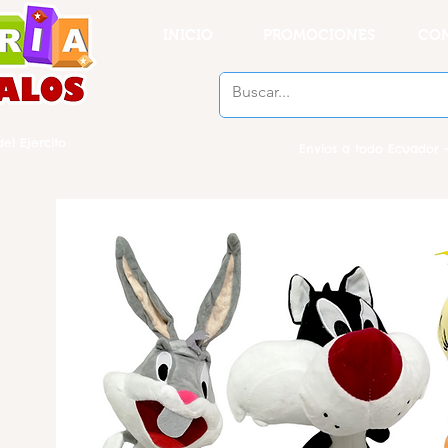
INICIO
PROMOCIONES
CO
el Ejercito
Envios a todo Ecuador -