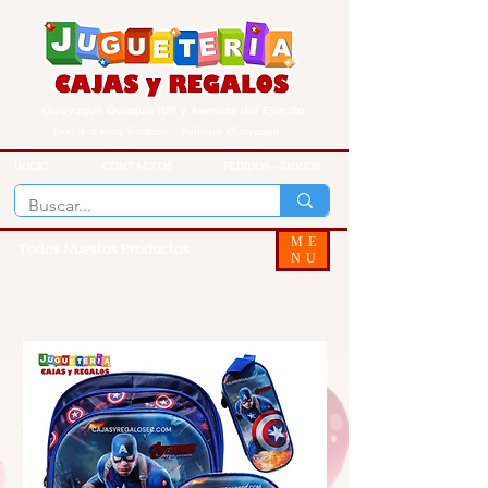
Guayaquil Quisquis 1017 y Avenida del Ejercito
Envios a todo Ecuador - Delivery Guayaquil
INICIO
CONTACTOS
PEDIDOS - ENVIOS
ME
Todos Nuestos Productos
NU