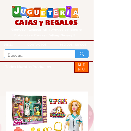
Guayaquil Quisquis 1017 y Avenida del Ejercito
Envios a todo Ecuador - Delivery Guayaquil
INICIO
CONTACTOS
PEDIDOS - ENVIOS
ME
Todos Nuestos Productos
NU