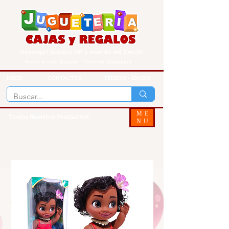
Guayaquil Quisquis 1017 y Avenida del Ejercito
Envios a todo Ecuador - Delivery Guayaquil
INICIO
CONTACTOS
PEDIDOS - ENVIOS
ME
Todos Nuestos Productos
NU