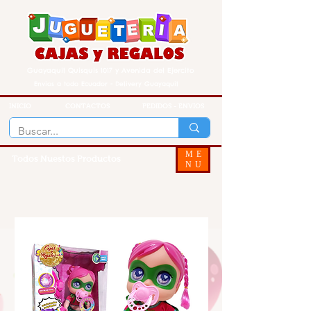
Guayaquil Quisquis 1017 y Avenida del Ejercito
Envios a todo Ecuador - Delivery Guayaquil
INICIO
CONTACTOS
PEDIDOS - ENVIOS
ME
Todos Nuestos Productos
NU