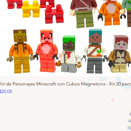
Kit de Personajes Minecraft con Cubos Magneticos - Kit 20 pero
Precio
$20,00