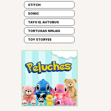
STITCH
SONIC
TAYO EL AUTOBUS
TORTUGAS NINJAS
TOY STORYES