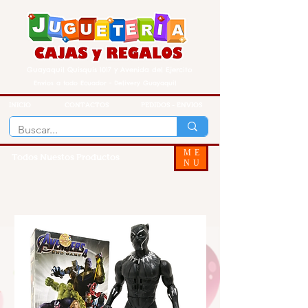
Guayaquil Quisquis 1017 y Avenida del Ejercito
Envios a todo Ecuador - Delivery Guayaquil
INICIO
CONTACTOS
PEDIDOS - ENVIOS
ME
Todos Nuestos Productos
NU