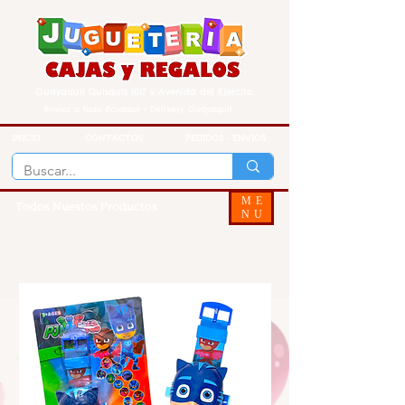
Guayaquil Quisquis 1017 y Avenida del Ejercito
Envios a todo Ecuador - Delivery Guayaquil
INICIO
CONTACTOS
PEDIDOS - ENVIOS
ME
Todos Nuestos Productos
NU