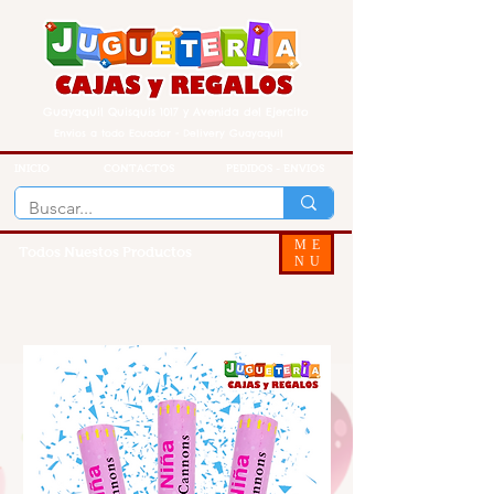
Guayaquil Quisquis 1017 y Avenida del Ejercito
Envios a todo Ecuador - Delivery Guayaquil
INICIO
CONTACTOS
PEDIDOS - ENVIOS
ME
Todos Nuestos Productos
NU