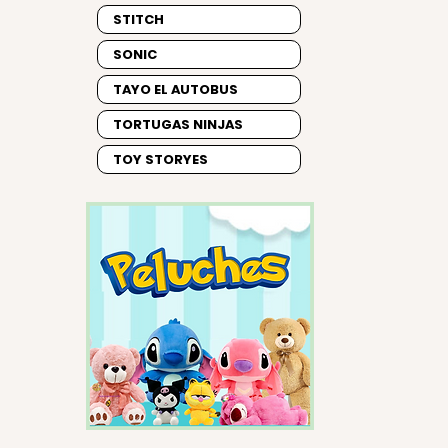
STITCH
SONIC
TAYO EL AUTOBUS
TORTUGAS NINJAS
TOY STORYES