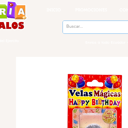
INICIO
PROMOCIONES
CO
el Ejercito
Envios a todo Ecuador -