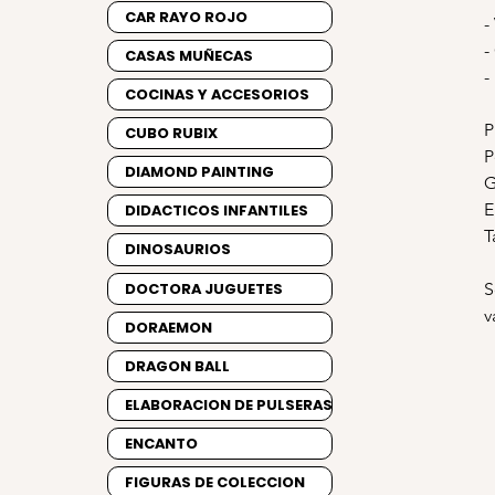
CAR RAYO ROJO
-
-
CASAS MUÑECAS
-
COCINAS Y ACCESORIOS
P
CUBO RUBIX
P
DIAMOND PAINTING
G
E
DIDACTICOS INFANTILES
T
DINOSAURIOS
DOCTORA JUGUETES
S
v
DORAEMON
DRAGON BALL
ELABORACION DE PULSERAS
ENCANTO
FIGURAS DE COLECCION