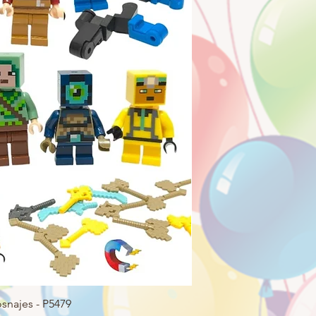
snajes - P5479
Peluche Lotso Dormilón 