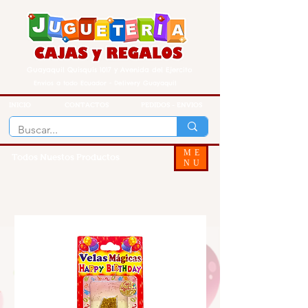
Guayaquil Quisquis 1017 y Avenida del Ejercito
Envios a todo Ecuador - Delivery Guayaquil
INICIO
CONTACTOS
PEDIDOS - ENVIOS
ME
Todos Nuestos Productos
NU