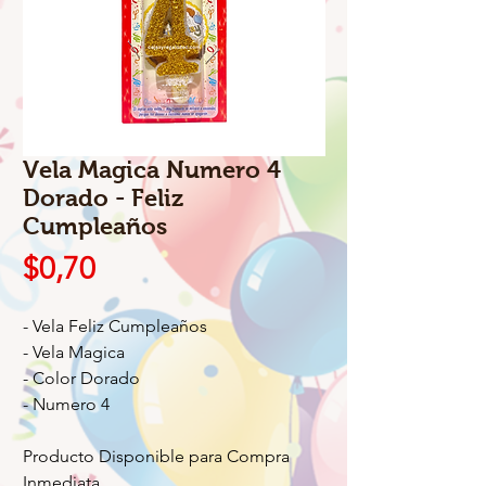
Vela Magica Numero 4
Dorado - Feliz
Cumpleaños
Precio
$0,70
- Vela Feliz Cumpleaños
- Vela Magica
- Color Dorado
- Numero 4
Producto Disponible para Compra
Inmediata