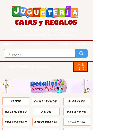
Guayaquil Quisquis 1017 y Avenida del Ejercito
Envios a todo Ecuador - Delivery Guayaquil
INICIO
CONTACTOS
PEDIDOS - ENVIOS
ME
Todos Nuestos Productos
NU
STOCK
CUMPLEAÑOS
FLORALES
NACIMIENTO
AMOR
DESAYUNO
VALENTIN
GRADUACION
ANIVERSARIO