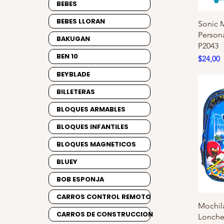
BEBES
BEBES LLORAN
Sonic 
Person
BAKUGAN
P2043
BEN 10
Precio
$24,00
BEYBLADE
BILLETERAS
BLOQUES ARMABLES
BLOQUES INFANTILES
BLOQUES MAGNETICOS
BLUEY
BOB ESPONJA
CARROS CONTROL REMOTO
Mochila
CARROS DE CONSTRUCCION
Loncher