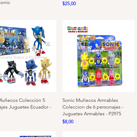
Sonic
Precio
$25,00
Muñecos Colección 5
Sonic Muñecos Armables
ajes Juguetes Ecuador -
Coleccion de 6 personajes -
Juguetes Armables - P2975
Precio
$8,00