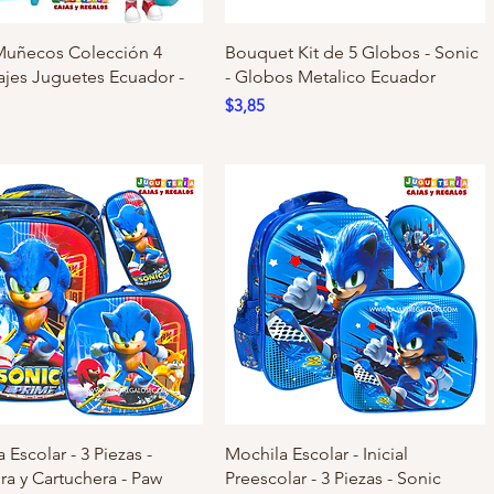
Muñecos Colección 4
Bouquet Kit de 5 Globos - Sonic
ajes Juguetes Ecuador -
- Globos Metalico Ecuador
Precio
$3,85
 Escolar - 3 Piezas -
Mochila Escolar - Inicial
a y Cartuchera - Paw
Preescolar - 3 Piezas - Sonic