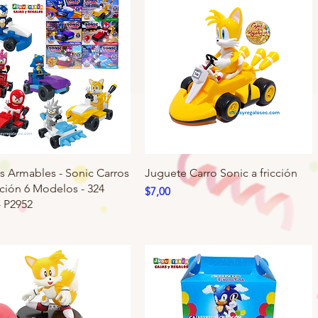
s Armables - Sonic Carros
Juguete Carro Sonic a fricción
ción 6 Modelos - 324
Precio
$7,00
- P2952