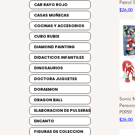
Patrol 
CAR RAYO ROJO
Precio
$26,00
CASAS MUÑECAS
COCINAS Y ACCESORIOS
CUBO RUBIX
DIAMOND PAINTING
DIDACTICOS INFANTILES
DINOSAURIOS
DOCTORA JUGUETES
DORAEMON
Sonic 
DRAGON BALL
Person
ELABORACION DE PULSERAS
P0959
Precio
$26,00
ENCANTO
FIGURAS DE COLECCION