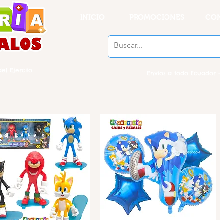
INICIO
PROMOCIONES
CO
el Ejercito
Envios a todo Ecuador -