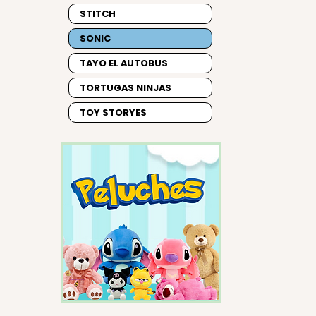
STITCH
SONIC
TAYO EL AUTOBUS
TORTUGAS NINJAS
TOY STORYES