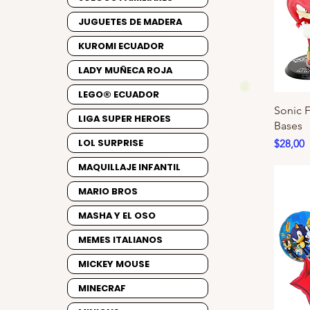
JUGUETES DE MADERA
KUROMI ECUADOR
LADY MUÑECA ROJA
LEGO® ECUADOR
Sonic 
LIGA SUPER HEROES
Bases
Precio
LOL SURPRISE
$28,00
MAQUILLAJE INFANTIL
MARIO BROS
MASHA Y EL OSO
MEMES ITALIANOS
MICKEY MOUSE
MINECRAF