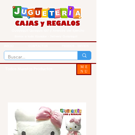
Guayaquil Quisquis 1017 y Avenida del Ejercito
Envios a todo Ecuador - Delivery Guayaquil
INICIO
CONTACTOS
PEDIDOS - ENVIOS
ME
Todos Nuestos Productos
NU