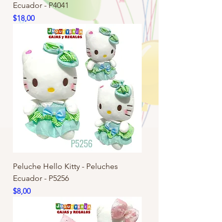
Ecuador - P4041
Precio
$18,00
Peluche Hello Kitty - Peluches
Ecuador - P5256
Precio
$8,00