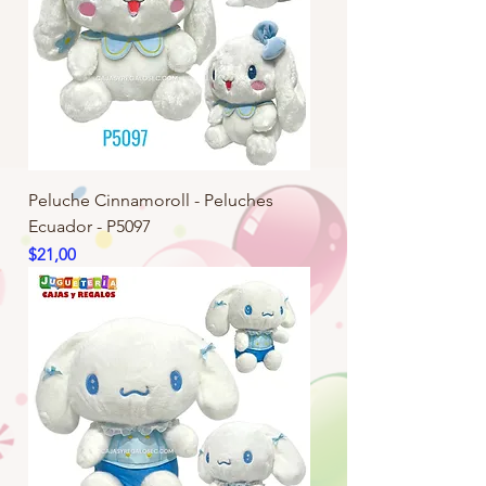
Peluche Cinnamoroll - Peluches
Ecuador - P5097
Precio
$21,00