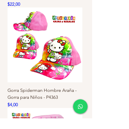
Precio
$22,00
Gorra Spiderman Hombre Araña -
Gorra para Niños - P4363
Precio
$4,00