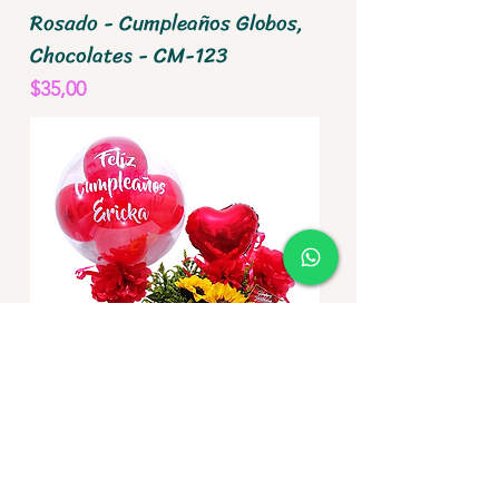
Rosado - Cumpleaños Globos,
Chocolates - CM-123
Precio
$35,00