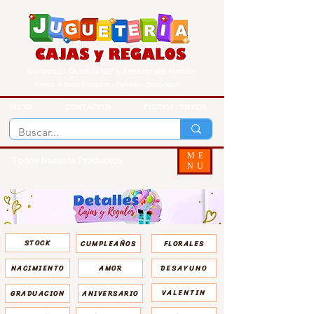
Guayaquil Quisquis 1017 y Avenida del Ejercito
Envios a todo Ecuador - Delivery Guayaquil
INICIO
CONTACTOS
PEDIDOS - ENVIOS
ME
Todos Nuestos Productos
NU
STOCK
CUMPLEAÑOS
FLORALES
NACIMIENTO
AMOR
DESAYUNO
VALENTIN
GRADUACION
ANIVERSARIO