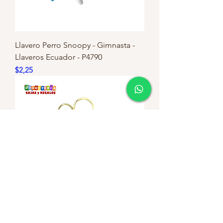
Llavero Perro Snoopy - Gimnasta -
Llaveros Ecuador - P4790
Precio
$2,25
Llavero Stitch - Lilo y Stitch - Llaveros