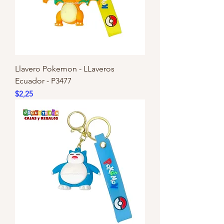
Llavero Pokemon - LLaveros
Ecuador - P3477
Precio
$2,25