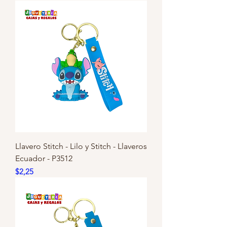
Llavero Stitch - Lilo y Stitch - Llaveros
Ecuador - P3512
Precio
$2,25