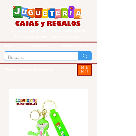
Guayaquil Quisquis 1017 y Avenida del Ejercito
Envios a todo Ecuador - Delivery Guayaquil
INICIO
CONTACTOS
PEDIDOS - ENVIOS
ME
Todos Nuestos Productos
NU