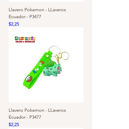
Llavero Pokemon - LLaveros
Ecuador - P3477
Precio
$2,25
Llavero Pokemon - LLaveros
Ecuador - P3477
Precio
$2,25