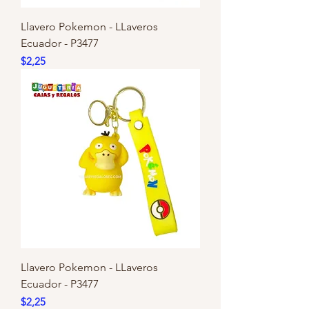
Llavero Pokemon - LLaveros
Ecuador - P3477
Precio
$2,25
Llavero Pokemon - LLaveros
Ecuador - P3477
Precio
$2,25