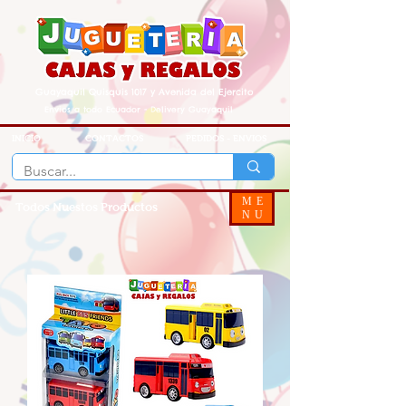
Guayaquil Quisquis 1017 y Avenida del Ejercito
Envios a todo Ecuador - Delivery Guayaquil
INICIO
CONTACTOS
PEDIDOS - ENVIOS
ME
Todos Nuestos Productos
NU