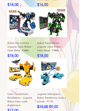
Precio
Precio
$18,00
$16,00
Robot Transformers -
Robot Transformers -
Juguete Carro Robot -
Juguete Carro Robot -
Parte Metal - P3884
Parte Metal - P3884
Precio
Precio
$18,00
$18,00
Carro Transformers
Juguete Helicóptero
Bumblebee - Juguete
Robot Transformer luces y
Robot Carro a pila
sonido - P1175
Antichoque
Precio
Precio de oferta
$15,00
$9,00
Precio
$12,00