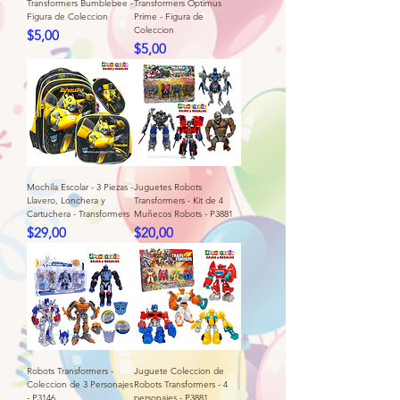
Transformers Bumblebee -
Transformers Optimus
Figura de Coleccion
Prime - Figura de
Coleccion
Precio
$5,00
Precio
$5,00
Mochila Escolar - 3 Piezas -
Juguetes Robots
Llavero, Lonchera y
Transformers - Kit de 4
Cartuchera - Transformers
Muñecos Robots - P3881
Precio
Precio
$29,00
$20,00
Robots Transformers -
Juguete Coleccion de
Coleccion de 3 Personajes
Robots Transformers - 4
- P3146
personajes - P3881