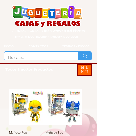
Guayaquil Quisquis 1017 y Avenida del Ejercito
Envios a todo Ecuador - Delivery Guayaquil
INICIO
CONTACTOS
PEDIDOS - ENVIOS
ME
Todos Nuestos Productos
NU
Muñeco Pop -
Muñeco Pop -