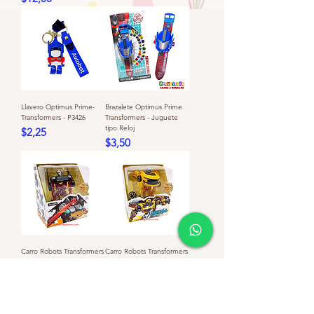
Llavero Optimus Prime-
Brazalete Optimus Prime
Transformers - P3426
Transformers - Juguete
tipo Reloj
Precio
$2,25
Precio
$3,50
Carro Robots Transformers
Carro Robots Transformers
de Metal - Rojo
de Metal - Amarillo
Precio
Precio
$10,00
$10,00