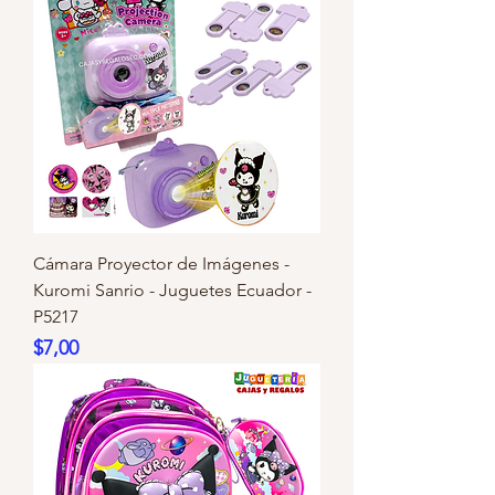
Cámara Proyector de Imágenes -
Kuromi Sanrio - Juguetes Ecuador -
P5217
Precio
$7,00