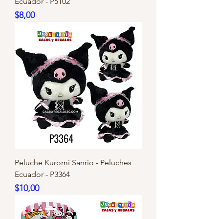
Ecuador - P5102
Precio
$8,00
Peluche Kuromi Sanrio - Peluches
Ecuador - P3364
Precio
$10,00