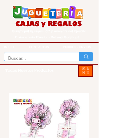
Guayaquil Quisquis 1017 y Avenida del Ejercito
Envios a todo Ecuador - Delivery Guayaquil
INICIO
CONTACTOS
PEDIDOS - ENVIOS
ME
Todos Nuestos Productos
NU