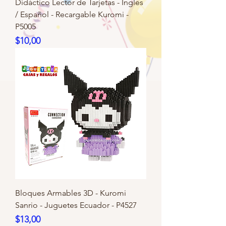
Didáctico Lector de Tarjetas - Ingles
/ Español - Recargable Kuromi -
P5005
Precio
$10,00
Bloques Armables 3D - Kuromi
Sanrio - Juguetes Ecuador - P4527
Precio
$13,00