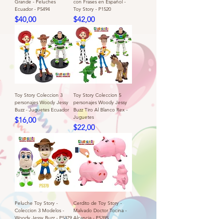
Grande - Peluches
con Frases en Español -
Ecuador - P5494
Toy Story - P1520
Precio
Precio
$40,00
$42,00
Toy Story Coleccion 3
Toy Story Coleccion 5
personajes Woody Jessy
personajes Woody Jessy
Buzz - Juguetes Ecuador
Buzz Tiro Al Blanco Rex -
Juguetes
Precio
$16,00
Precio
$22,00
Peluche Toy Story -
Cerdito de Toy Story -
Coleccion 3 Modelos -
Malvado Doctor Tocina -
Woody Jessy Buzz - P5379
Alcancia - P5395