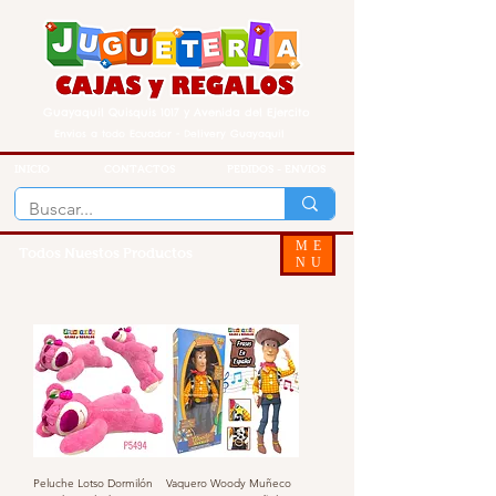
Guayaquil Quisquis 1017 y Avenida del Ejercito
Envios a todo Ecuador - Delivery Guayaquil
INICIO
CONTACTOS
PEDIDOS - ENVIOS
ME
Todos Nuestos Productos
NU
Peluche Lotso Dormilón
Vaquero Woody Muñeco