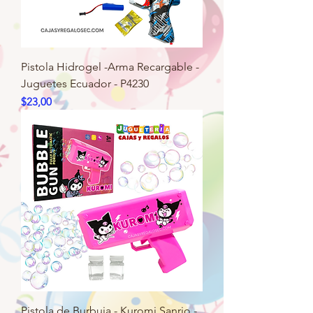
Pistola Hidrogel -Arma Recargable -
Juguetes Ecuador - P4230
Precio
$23,00
Pistola de Burbuja - Kuromi Sanrio -