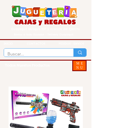
Guayaquil Quisquis 1017 y Avenida del Ejercito
Envios a todo Ecuador - Delivery Guayaquil
INICIO
CONTACTOS
PEDIDOS - ENVIOS
ME
Todos Nuestos Productos
NU