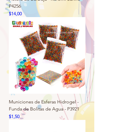
P4256
Precio
$14,00
Municiones de Esferas Hidrogel -
Funda de Bolitas de Agua - P3921
Precio
$1,50