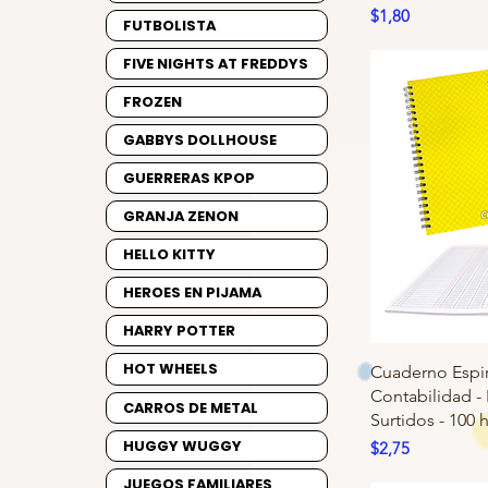
Precio
$1,80
FUTBOLISTA
FIVE NIGHTS AT FREDDYS
FROZEN
GABBYS DOLLHOUSE
GUERRERAS KPOP
GRANJA ZENON
HELLO KITTY
HEROES EN PIJAMA
HARRY POTTER
HOT WHEELS
Cuaderno Espi
Contabilidad -
CARROS DE METAL
Surtidos - 100 
HUGGY WUGGY
Precio
$2,75
JUEGOS FAMILIARES