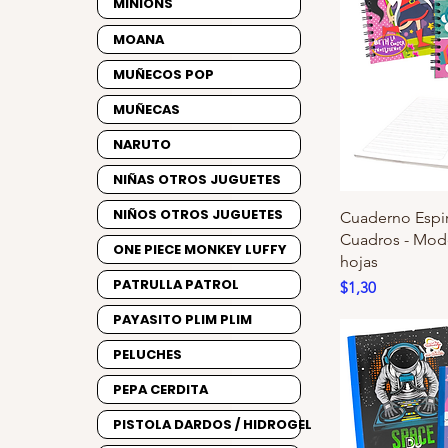
MINIONS
MOANA
MUÑECOS POP
MUÑECAS
NARUTO
NIÑAS OTROS JUGUETES
NIÑOS OTROS JUGUETES
Cuaderno Espira
Cuadros - Mode
ONE PIECE MONKEY LUFFY
hojas
PATRULLA PATROL
Precio
$1,30
PAYASITO PLIM PLIM
PELUCHES
PEPA CERDITA
PISTOLA DARDOS / HIDROGEL