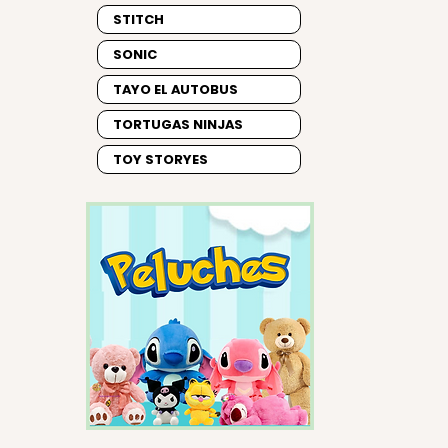
STITCH
SONIC
TAYO EL AUTOBUS
TORTUGAS NINJAS
TOY STORYES