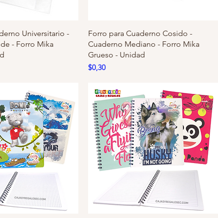
erno Universitario -
Forro para Cuaderno Cosido -
de - Forro Mika
Cuaderno Mediano - Forro Mika
ad
Grueso - Unidad
Precio
$0,30