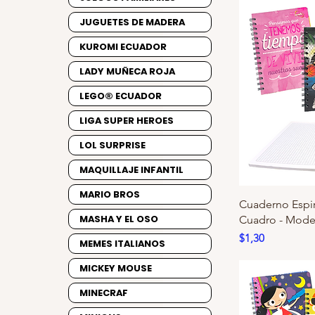
JUGUETES DE MADERA
KUROMI ECUADOR
LADY MUÑECA ROJA
LEGO® ECUADOR
LIGA SUPER HEROES
LOL SURPRISE
MAQUILLAJE INFANTIL
MARIO BROS
Cuaderno Espira
MASHA Y EL OSO
Cuadro - Model
Precio
$1,30
MEMES ITALIANOS
MICKEY MOUSE
MINECRAF