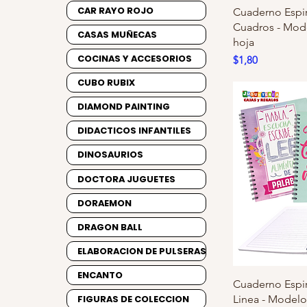
CAR RAYO ROJO
Cuaderno Espira
Cuadros - Mode
CASAS MUÑECAS
hoja
COCINAS Y ACCESORIOS
Precio
$1,80
CUBO RUBIX
DIAMOND PAINTING
DIDACTICOS INFANTILES
DINOSAURIOS
DOCTORA JUGUETES
DORAEMON
DRAGON BALL
ELABORACION DE PULSERAS
ENCANTO
Cuaderno Espira
FIGURAS DE COLECCION
Linea - Modelos