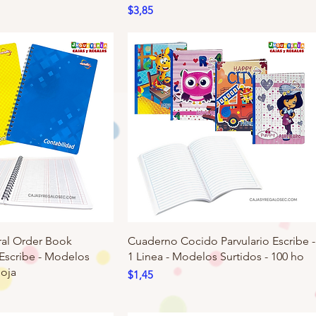
Precio
$3,85
ral Order Book
Cuaderno Cocido Parvulario Escribe -
 Escribe - Modelos
1 Linea - Modelos Surtidos - 100 ho
hoja
Precio
$1,45