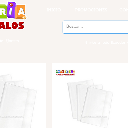
INICIO
PROMOCIONES
CO
el Ejercito
Envios a todo Ecuador -