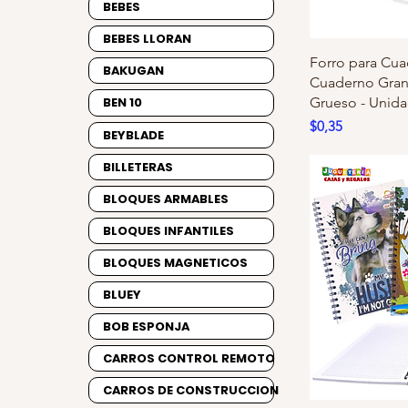
BEBES
BEBES LLORAN
Forro para Cuad
BAKUGAN
Cuaderno Gran
Grueso - Unid
BEN 10
Precio
$0,35
BEYBLADE
BILLETERAS
BLOQUES ARMABLES
BLOQUES INFANTILES
BLOQUES MAGNETICOS
BLUEY
BOB ESPONJA
CARROS CONTROL REMOTO
CARROS DE CONSTRUCCION