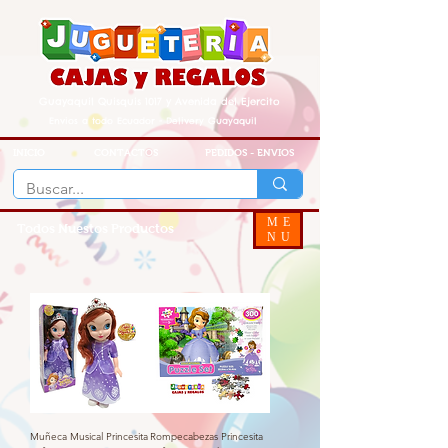
Guayaquil Quisquis 1017 y Avenida del Ejercito
Envios a todo Ecuador - Delivery Guayaquil
INICIO
CONTACTOS
PEDIDOS - ENVIOS
ME
Todos Nuestos Productos
NU
Muñeca Musical Princesita
Rompecabezas Princesita