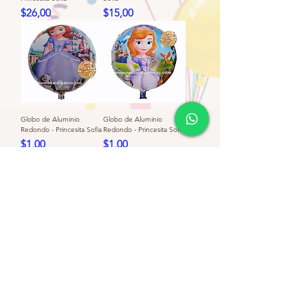
Precio
Precio
$26,00
$15,00
Globo de Aluminio
Globo de Aluminio
Redondo - Princesita Sofia
Redondo - Princesita Sofia
Precio
Precio
$1,00
$1,00
Bouquet Set de Globos -
Princesita Sofia
Precio
$3,85