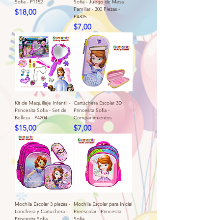
Sofia - P1152
Sofia - Juego de Mesa
Familiar - 300 Piezas -
Precio
$18,00
P4305
Precio
$7,00
Kit de Maquillaje Infantil -
Cartuchera Escolar 3D
Princesita Sofia - Set de
Princesita Sofia -
Belleza - P4204
Compartimientos
Precio
Precio
$15,00
$7,00
Mochila Escolar 3 piezas -
Mochila Escolar para Inicial
Lonchera y Cartuchera -
Preescolar - Princesita
Princesita Sofia
Sofia