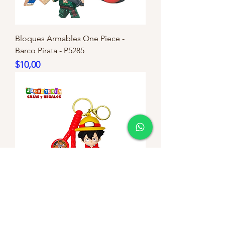
Bloques Armables One Piece -
Barco Pirata - P5285
Precio
$10,00
Llavero One Piece - Monkey D Luffy