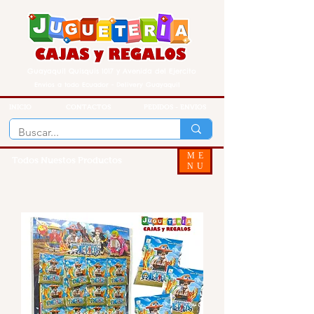
Guayaquil Quisquis 1017 y Avenida del Ejercito
Envios a todo Ecuador - Delivery Guayaquil
INICIO
CONTACTOS
PEDIDOS - ENVIOS
ME
Todos Nuestos Productos
NU