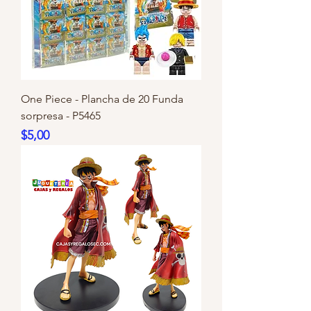
One Piece - Plancha de 20 Funda
sorpresa - P5465
Precio
$5,00