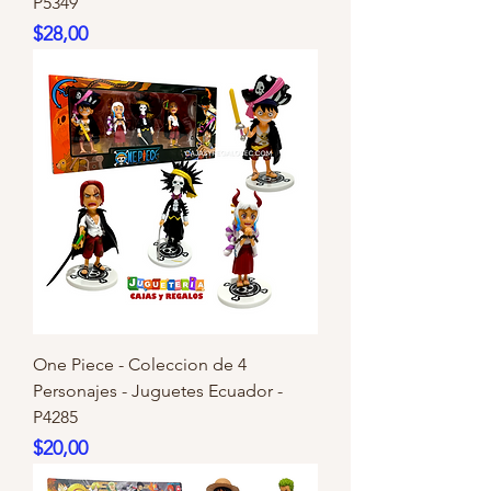
P5349
Precio
$28,00
One Piece - Coleccion de 4
Personajes - Juguetes Ecuador -
P4285
Precio
$20,00