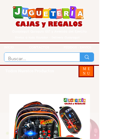
Guayaquil Quisquis 1017 y Avenida del Ejercito
Envios a todo Ecuador - Delivery Guayaquil
INICIO
CONTACTOS
PEDIDOS - ENVIOS
ME
Todos Nuestos Productos
NU