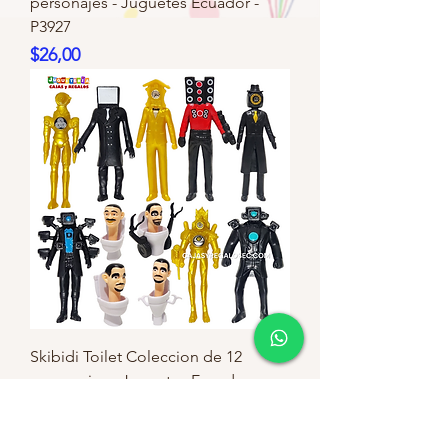
personajes - Juguetes Ecuador -
P3927
Precio
$26,00
Skibidi Toilet Coleccion de 12
personajes - Juguetes Ecuador -
P4033
Precio
$18,00