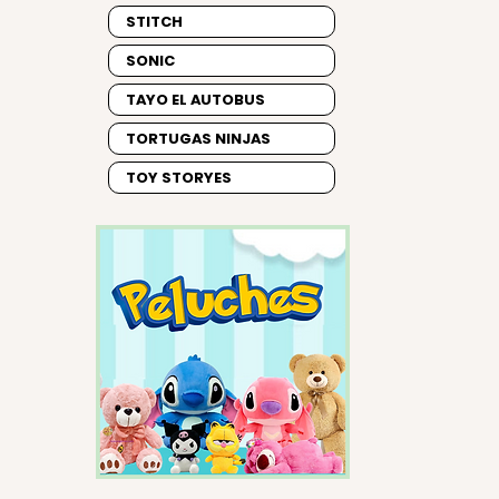
STITCH
SONIC
TAYO EL AUTOBUS
TORTUGAS NINJAS
TOY STORYES