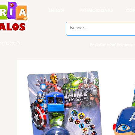
INICIO
PROMOCIONES
CO
el Ejercito
Envios a todo Ecuador -