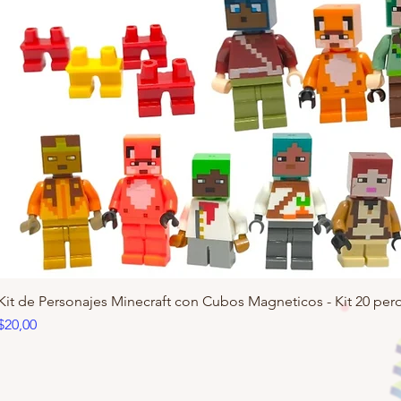
Kit de Personajes Minecraft con Cubos Magneticos - Kit 20 pero
Precio
$20,00